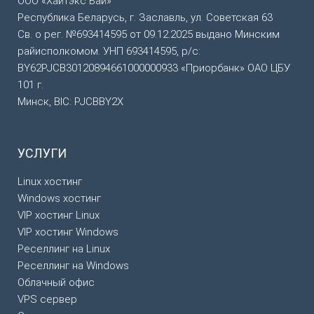
ООО «Хайтэкс Бай»
Республика Беларусь, г. Заславль, ул. Советская 63
Св. о рег. №693414595 от 09.12.2025 выдано Минским
райисполкомом. УНП 693414595, р/с:
BY62PJCB30120894661000000933 «Приорбанк» ОАО ЦБУ
101 г.
Минск, BIC: PJCBBY2X
УСЛУГИ
Linux хостинг
Windows хостинг
VIP хостинг Linux
VIP хостинг Windows
Реселлинг на Linux
Реселлинг на Windows
Облачный офис
VPS сервер