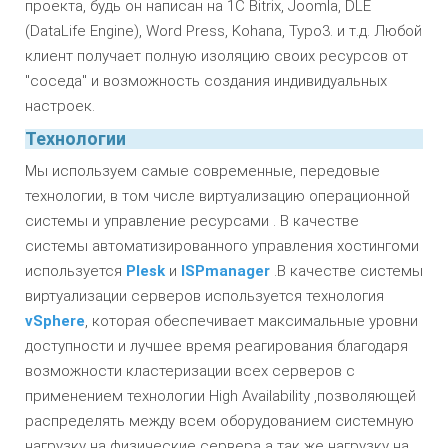
проекта, будь он написан на 1C Bitrix, Joomla, DLE
(DataLife Engine), Word Press, Kohana, Typo3. и т.д. Любой
клиент получает полную изоляцию своих ресурсов от
"соседа" и возможность создания индивидуальных
настроек.
Технологии
Мы используем самые современные, передовые
технологии, в том числе виртуализацию операционной
системы и управление ресурсами . В качестве
системы автоматизированного управления хостингоми
используется
Plesk
и
ISPmanager
.В качестве системы
виртуализации серверов используется технология
vSphere
, которая обеспечивает максимальные уровни
доступности и лучшее время реагирования благодаря
возможности кластеризации всех серверов с
применением технологии High Availability ,позволяющей
распределять между всем оборудованием системную
нагрузку на физические сервера а так же нагрузку на