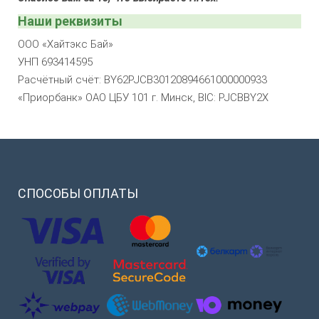
Наши реквизиты
ООО «Хайтэкс Бай»
УНП 693414595
Расчётный счёт: BY62PJCB30120894661000000933
«Приорбанк» ОАО ЦБУ 101 г. Минск, BIC: PJCBBY2X
СПОСОБЫ
ОПЛАТЫ