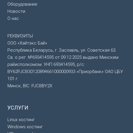
Оборудование
Новости
О нас
РЕКВИЗИТЫ
ООО «Хайтэкс Бай»
Республика Беларусь, г. Заславль, ул. Советская 63
Св. о рег. №693414595 от 09.12.2025 выдано Минским
райисполкомом. УНП 693414595, р/с:
BY62PJCB30120894661000000933 «Приорбанк» ОАО ЦБУ
101 г.
Минск, BIC: PJCBBY2X
УСЛУГИ
Linux хостинг
Windows хостинг