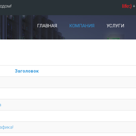
одом!
+ 
ГЛАВНАЯ
КОМПАНИЯ
УСЛУГИ
Заголовок
а
афика!