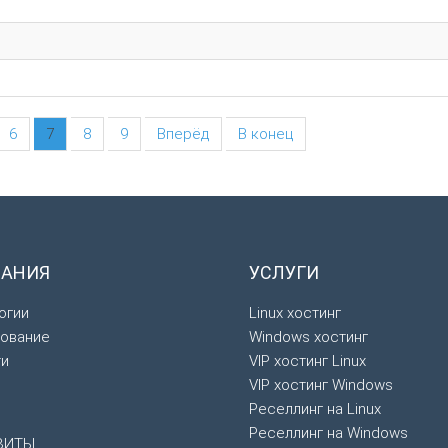
6
7
8
9
Вперёд
В конец
АНИЯ
УСЛУГИ
огии
Linux хостинг
ование
Windows хостинг
ти
VIP хостинг Linux
VIP хостинг Windows
Реселлинг на Linux
Реселлинг на Windows
ЗИТЫ