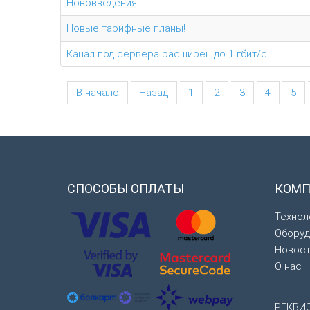
Нововведения!
Новые тарифные планы!
Канал под сервера расширен до 1 гбит/с
В начало
Назад
1
2
3
4
5
СПОСОБЫ
ОПЛАТЫ
КОМП
Технол
Оборуд
Новос
О нас
РЕКВИ