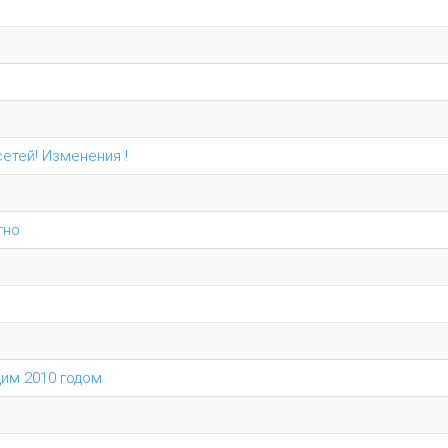
етей! Изменения !
тно
щим 2010 годом