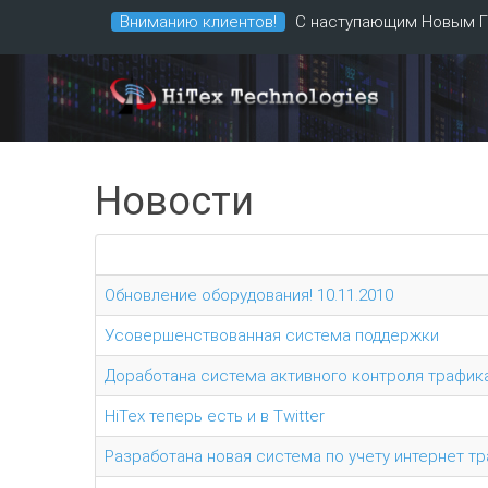
Вниманию клиентов!
С наступающим Новым Г
Новости
Обновление оборудования! 10.11.2010
Усовершенствованная система поддержки
Доработана система активного контроля трафик
HiTex теперь есть и в Twitter
Разработана новая система по учету интернет тр