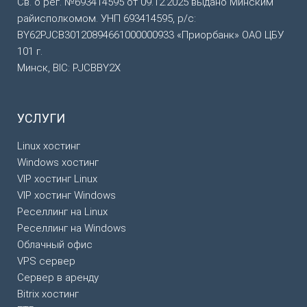
Св. о рег. №693414595 от 09.12.2025 выдано Минским
райисполкомом. УНП 693414595, р/с:
BY62PJCB30120894661000000933 «Приорбанк» ОАО ЦБУ
101 г.
Минск, BIC: PJCBBY2X
УСЛУГИ
Linux хостинг
Windows хостинг
VIP хостинг Linux
VIP хостинг Windows
Реселлинг на Linux
Реселлинг на Windows
Облачный офис
VPS сервер
Сервер в аренду
Bitrix хостинг